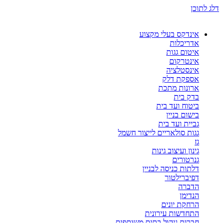
דלג לתוכן
אינדקס בעלי מקצוע
אדריכלות
איטום גגות
אינטרקום
אינסטלציה
אספקת דלק
ארונות מתכת
בדק בית
ביטוח ועד בית
בישום בניין
גביית ועד בית
גגות סולאריים לייצור חשמל
גז
גינון ועיצוב גינות
גנרטורים
דלתות כניסה לבניין
דפיברילטור
הדברה
הנדימן
הרחקת יונים
התחדשות עירונית
חברות ניהול בתים משותפים