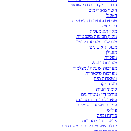
חברות ניקיון בתים משותפים
חיטוי מאגרי מים
חשמל
טפסים וחתימות דיגיטליות
כיבוי אש
מיגון תא מעלית
מימון תביעות משפטיות
מכבשים ומגרסות לבניין
מכולות אוטומטיות
מנעולן
מעליות
מערכות Wi-Fi
מערכות אזעקה / מצלמות
מערכות סולאריות
משאבות מים
נוזל הסקה
סימוני חניות
עורכי דין / נוטוריונים
עיצוב לובי וחדר מדרגות
עמדות טעינה חשמליות
פוליש
פיקוח ובניה
צביעת חדרי מדרגות
קבלני שיפוצים לבתים משותפים