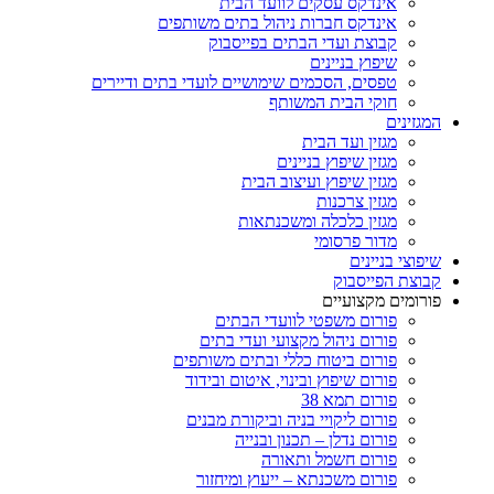
אינדקס עסקים לוועד הבית
אינדקס חברות ניהול בתים משותפים
קבוצת ועדי הבתים בפייסבוק
שיפוץ בניינים
טפסים, הסכמים שימושיים לועדי בתים ודיירים
חוקי הבית המשותף
המגזינים
מגזין ועד הבית
מגזין שיפוץ בניינים
מגזין שיפוץ ועיצוב הבית
מגזין צרכנות
מגזין כלכלה ומשכנתאות
מדור פרסומי
שיפוצי בניינים
קבוצת הפייסבוק
פורומים מקצועיים
פורום משפטי לוועדי הבתים
פורום ניהול מקצועי ועדי בתים
פורום ביטוח כללי ובתים משותפים
פורום שיפוץ ובינוי, איטום ובידוד
פורום תמא 38
פורום ליקויי בניה וביקורת מבנים
פורום נדלן – תכנון ובנייה
פורום חשמל ותאורה
פורום משכנתא – ייעוץ ומיחזור