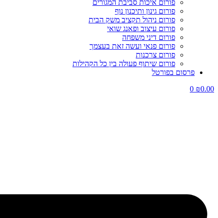
פורום איכות סביבת המגורים
פורום גינון ותיכנון נוף
פורום ניהול תקציב משק הבית
פורום עיצוב ופאנג שואי
פורום דיני משפחה
פורום פנאי ועשה זאת בעצמך
פורום צרכנות
פורום שיתוף פעולה בין כל הקהילות
פרסום בפורטל
0
₪
0.00