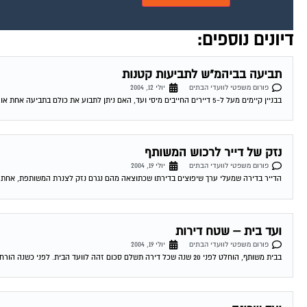
דיונים נוספים:
תביעה בביהמ"ש לתביעות קטנות
פורום משפטי לוועדי הבתים
יולי 12, 2004
בבניין קיימים מעל ל-5 דיירים החייבים מיסי ועד, האם ניתן לתבוע את כולם בתביעה אחת או יש לתבוע אינדבידואלי, אם כן כיצד זה ניתן לבצוע...
נזק של דייר לרכוש המשותף
פורום משפטי לוועדי הבתים
יולי 19, 2004
הדייר בדירה שמעלי ערך שיפוצים בדירתו שכתוצאה מהם נגרם נזק לצנרת המשותפת, אחת הד
ועד בית – שטח דירות
פורום משפטי לוועדי הבתים
יולי 19, 2004
בבית משותף, הוחלט לפני 20 שנה שכל דירה תשלם סכום זהה לוועד הבית. לפני כשנה הורחבו רוב הדירות. בעלי הדירות שלא הורחבו דורשים לשלם ע"פ...