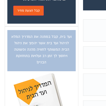
ועד בית, קבל במתנה את המדריך המלא
לניהול ועד בית אשר יהפוך את ניהול
הבית המשותף לחוויה מהנה ופשוטה
ויחסוך לך זמן רב ועלויות בתחזוקת
הבניין!