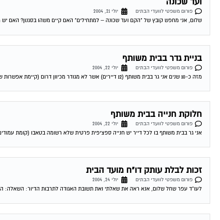
ועד שכונה
פורום משפטי לוועדי הבתים
יולי 21, 2004
שלום, אני מחפש קובץ של "הקם ועד שכונה – למתחילים" האם קיים משהו בסגנון? האם יש מד
בניית גדר בבית משותף
פורום משפטי לוועדי הבתים
יולי 22, 2004
מזה כ-10 שנים אני גר בבית משותף (12 דיירים) אשר לא מגודר מכיוון דרום (קיימת אפשרות שהיתה גדר לפני שהגעתי). חלק מהדיירים רוצים לבנות גדר...
חלוקת חנייה בבית משותף
פורום משפטי לוועדי הבתים
יולי 22, 2004
אני גר בבית משותף בו לכל דייר יש חנייה ספציפית פרטית שלא רשומה בטאבו (קומת עמודים), 
זכות לבלת עותק דו"ח מועד הבית
פורום משפטי לוועדי הבתים
יולי 24, 2004
לעו"ד עפר שחל שלום, אנא ראה את שאלתי ואת תשובת האגודה לתרבות הדיור: השאלה: היכן 