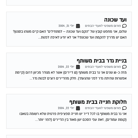
ועד שכונה
פורום משפטי לוועדי הבתים
יולי 21, 2004
שלום, אני מחפש קובץ של "הקם ועד שכונה – למתחילים" האם קיים משהו בסגנון?
האם יש מדריך להקמת ועד שכונתי? אני לא יודע לאיפה לפנות...
בניית גדר בבית משותף
פורום משפטי לוועדי הבתים
יולי 22, 2004
מזה כ-10 שנים אני גר בבית משותף (12 דיירים) אשר לא מגודר מכיוון דרום (קיימת
אפשרות שהיתה גדר לפני שהגעתי). חלק מהדיירים רוצים לבנות גדר...
חלוקת חנייה בבית משותף
פורום משפטי לוועדי הבתים
יולי 22, 2004
אני גר בבית משותף בו לכל דייר יש חנייה ספציפית פרטית שלא רשומה בטאבו
(קומת עמודים), זאת עפי הסכם ישן מאוד בין הדיירים (לפני יותר...