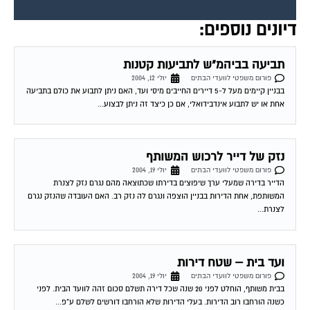
דיונים נוספים:
תביעה בביהמ"ש לתביעות קטנות
פורום משפטי לוועדי הבתים
יולי 12, 2004
בבניין קיימים מעל ל-5 דיירים החייבים מיסי ועד, האם ניתן לתבוע את כולם בתביעה
אחת או יש לתבוע אינדבידואלי, אם כן כיצד זה ניתן לבצוע...
נזק של דייר לרכוש המשותף
פורום משפטי לוועדי הבתים
יולי 19, 2004
הדייר בדירה שמעלי ערך שיפוצים בדירתו שכתוצאה מהם נגרם נזק לצנרת
המשותפת, אחת הדירות בבניין הוצפה ונגרם לה נזק רב. האם העובדה שהנזק נגרם
לצנרת...
ועד בית – שטח דירות
פורום משפטי לוועדי הבתים
יולי 19, 2004
בבית משותף, הוחלט לפני 20 שנה שכל דירה תשלם סכום זהה לוועד הבית. לפני
כשנה הורחבו רוב הדירות. בעלי הדירות שלא הורחבו דורשים לשלם ע"פ...