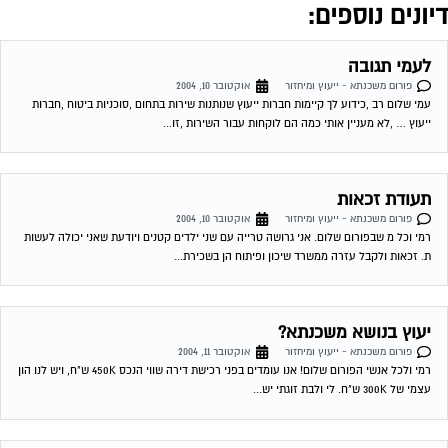
יונים נוספים:
לעמי תגובה
פורום משכנתא - ייעוץ ומיחזור
אוקטובר 10, 2004
עמי שלום רב ,כידוע לך קיימות חברות ייעוץ שנותנות שירות בתחום ,סוכניות ביטוח ,חברות
ייעוץ … ,לא מעניין אותי כמה הם לוקחות עבור השירות ,זו...
תעודת זכאות
פורום משכנתא - ייעוץ ומיחזור
אוקטובר 10, 2004
רמי וכל מ שבפורום שלום. אני גרושה טרייה עם שני ילדים קטנים ויודעת שאני יכולה לעשות
ת. זכאות ולקבל עזרה ממשרד שיכון ופיתוח הן בשכירת...
יעוץ בנושא משכנתא?
פורום משכנתא - ייעוץ ומיחזור
אוקטובר 11, 2004
רמי ולכל אנשי הפורום שלום! אנו עומדים בפני רכישת דירה שווי הנכס 450K ש"ח, ויש לנו הון
עצמי של 300K ש"ח. לי ולבת זוגתי יש...