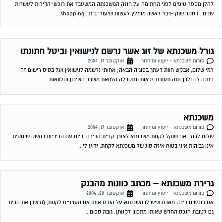
להלן מספר טיפים לפני החתימה על חוזה המשכנתה המשעבד את רוכשי הדירות לעשרות
שנים . 1.סקר שוק -דבר ראשון מומלץ לעשות שיעורי בית . shopping...
גורל משכנתא של זוג אשר נרשם לנישואין וביטל חתונתו
פורום משכנתא - ייעוץ ומיחזור
אוקטובר 17, 2004
רמי שלום, אבקש חוות דעתך בסוגיה הבאה; אחותי נרשמה לנישואין ועל בסיס רישום זה
ניתנה לה ולבן זוגה תעודת זכאות ונתקבלה הלוואת משרד השיכון והלוואות...
משכנתא
פורום משכנתא - ייעוץ ומיחזור
אוקטובר 17, 2004
שלום לרמי. אני שוקל לקחת משכנתא לצורך קניית הדירה. כיום עם הריביות במשק שיחסית
אינן גבוהות איני בטוח איזה סוג של משכנתא לקחת. ידוע לי...
גרירת משכנתא – מכתב כוונות מהבנק
פורום משכנתא - ייעוץ ומיחזור
אוקטובר 28, 2004
אנו רוכשים דירה מאדם שיש לו משכנתא על הנכס אותו אנו מעויניים לקנות, (מישכן את הבית
גם לטובת הנכס החדש שאותו מתכוון לקנות). גובה סכום...