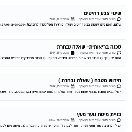
שינוי צבע רהיטים
פורום פנאי ועשה זאת בעצמך
אוגוסט 12, 2004
שלום, האם ניתן לשנות צבע רהיטים (שלחן פורניר) מפליסנדר לדובדבן? 12-08-2004 18:57:00 שימי דיאי שינוי צבעים לא לצערי לא ניתן , מאחר ופוליסנדר זה גוון...
סכנה בריאותית- שאלה נבחרת
פורום פנאי ועשה זאת בעצמך
אוגוסט 15, 2004
האם ידוע לך על סכנה בריאותית מריהוט סיבית? שמעתי על סכנה מהדבקים בסיבית המכילים חומרים מסרטנים. האם 
חידוש מטבח ( שאלה נבחרת )
פורום פנאי ועשה זאת בעצמך
אוגוסט 15, 2004
י שלי בבית מטבח שהגוף עצמו בסדר גמור אולם הדלתות ישנות ואינן בקו האופנה. כיצד אוכל לחדש או
בניית מיטת נוער מעץ
פורום פנאי ועשה זאת בעצמך
אוגוסט 28, 2004
יש לי ילדה בת שנה וחצי והייתי רוצה לבנות לה מיטה שתהיה יפה וגם יעילה. מיטה ניתן לקנו