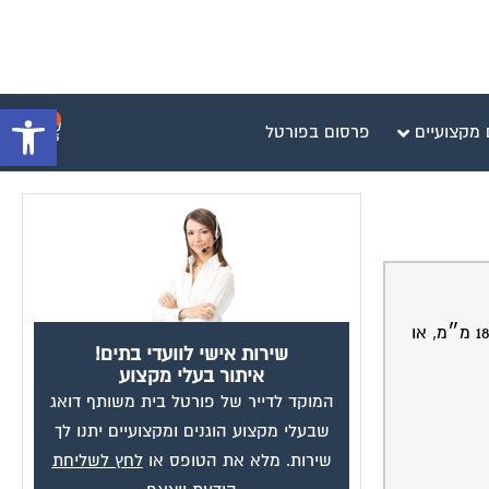
פתח סרגל 
0
 מקצועיים
פרסום בפורטל
ישנו ארון בגדים עם דלתות הזזה, שביניהן יש מרווח גדול, ודרכו כל האבק נכנס פנימה. מחפשים פס איטום עם מברשת שיסגור רווח של 18 מ״מ, או
שירות אישי לוועדי בתים!
איתור בעלי מקצוע
המוקד לדייר של פורטל בית משותף דואג
שבעלי מקצוע הוגנים ומקצועיים יתנו לך
שירות. מלא את הטופס או
לחץ לשליחת