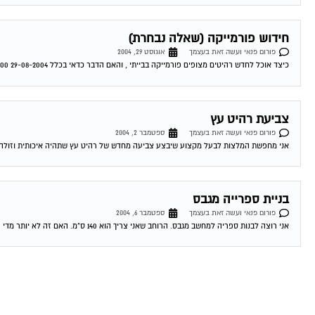
חידוש פורמייקה (שאלה נבחרת)
פורום פנאי ועשה זאת בעצמך
אוגוסט 29, 2004
כיצד אוכל לחדש רהיטים מצופים פורמייקה בבייתי , והאם הדבר כדאי בכלל 29-08-2004 21:08:00 שימי דיאי חידוש פורמייקה – עלות תועלת מבחינת עלות תועלת הדבר...
צביעת רהיט עץ
פורום פנאי ועשה זאת בעצמך
ספטמבר 2, 2004
אני מחפשת המלצות לבעל מקצוע שיבצע צביעה מחדש של רהיט עץ שתהיה איכותית וזולה. תודה 06-09-2004 18:25:00 שימי דיאי צביעת רהיט ראשית לא 
בניית ספרייה מגבס
פורום פנאי ועשה זאת בעצמך
ספטמבר 6, 2004
אני רוצה לבנות ספריה למחשב מגבס. הרוחב שאני צריך הוא 140 ס"מ. האם זה לא יותר מדי רחב (ובשל כך צריך לפצל עם תומך?) מחפש...