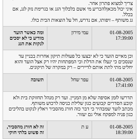
צריך למצוא פתרון אחר.
איני יכול מכאןלהכריע מי אשם בלכלוך הגג או בגרימת נזק לגג, אם
בכלל.
גג משותף – זיפותו, אם נדרש, חל על הוצאות הבית כולו.
01-08-2005
עמי מירון
ומה כאשר הועד
17:39:00
מודיע כי לא יסכים
לנקות את הגג
וכן מאיים הועד כי לא יבצעו כל פעולות תיקון אחרות בבניין עד
שנסכים כי ינעלו את הדלת וכי המפתחות יהיו רק אצל הועד והוא
יחליט מתי לתת אותם לדיירים – רק במקרה של תיקונים.
01-08-2005
עפר שחל
תשובה
17:41:00
תדרשו לזמן אסיפה שלא מן המניין. ועד רק מנהל תחזוקת בית ולא
קובע הסדרים קבועים כגון שלילת כניסה לרכוש משותף.
מכתב לועד שמבהיר כי דבר כזה חורג מהסביר ויאלץ לנקוט בהליכים
כגון פניה למפקח אולי גם יעזור.
01-08-2005
ע ת
זה לא חורג מהסביר,
18:39:00
זה פשוט בלתי חוקי