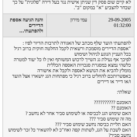
לא קיים שום פסק דין שניתן אישית נגד בעל דירה "פלונית" על כך
שבחר להצביע "א" במקום "ב".
29-09-2005
עמי מירון
והנה הגיעה אספת
01:32:00
הדיירים
ולהפתעתי…
להפתעתי הועד שלף מכתב של האגודה לתרבות הדיור לפיו :
"אספת הדיירים מוסמכת ורשאית לקבל החלטה חוקית ברוב רגיל
בכל העניין הנוגע לניהול ושימוש
לפיכך אף נעילת גג השייך לרכוש המשותף ואין לו כל יעוד למטרה
כלשהי נמצא במסגרת סנכויות האספה הכללית
מומלץ להביא את הנושא לאספה ולקבל את אישורה
באפשרותכם להחליט ברוב רגיל כי מפתחות הגג יושארו אצל הועד
ו/או דייר או דיירים
שאלתי:
האומנם ??????????
האומנם ??
האם שימוש הגג לכביסה או לשימוש סביר אחר לא נחשב ?
מה זה שימוש סביר ???
האם תליית כביסה נחשב שימוש סביר ???
האם לשבת על הגג, לשתות קפה ואח"כ לא להשאיר כל זכר לשימוש
נחשב סביר?