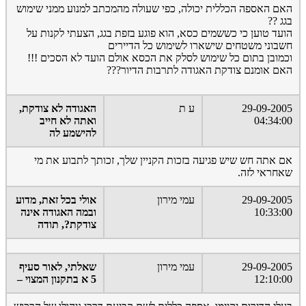
האם האספה הכללית יכולה, כפי שעולה מהמכתב למנוע ממני שימוש
בגג ??
הועד טוען כי כששמים כסא, הוא פוגע בזפת בגג, הצעתי לקנות על
חשבוני משטחים שישארו לשימוש כל הדיירים
וכמובן בתום כל שימוש לסלק את הכסא אולם הועד לא הסכים !!!
האם אומנם צודקת האגודה לתרבות הדיור???
29-09-2005
ע ת
האגודה לא צודקת,
04:34:00
ואתה לא חייב
להישמע לה
אם אתה חש שיש פגיעה בזכות הקניין שלך, זכותך לתבוע את מי
שאחראי לזה.
29-09-2005
עמי מירון
אולי בכל זאת, מדוע
10:33:00
ובמה האגודה אינה
צודקת?, תודה
29-09-2005
עמי מירון
שאלתי, לאור סעיף
12:10:00
5 א בתקנון המצוי –