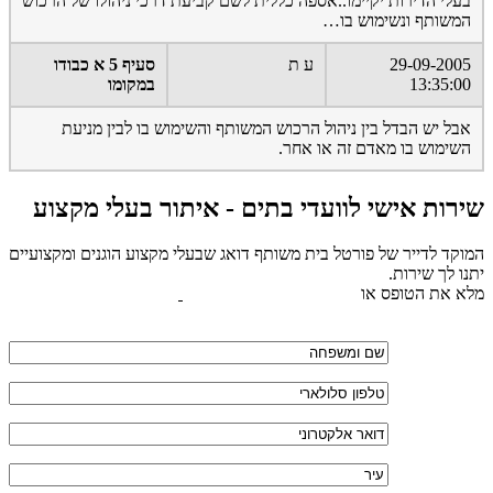
בעלי הדירות יקיימו..אספה כללית לשם קביעת דרכי ניהולו של הרכוש
המשותף ונשימוש בו…
29-09-2005
ע ת
סעיף 5 א כבודו
13:35:00
במקומו
אבל יש הבדל בין ניהול הרכוש המשותף והשימוש בו לבין מניעת
השימוש בו מאדם זה או אחר.
שירות אישי לוועדי בתים - איתור בעלי מקצוע
המוקד לדייר של פורטל בית משותף דואג שבעלי מקצוע הוגנים ומקצועיים
יתנו לך שירות.
מלא את הטופס או
לחץ לשליחת הודעת ווצאפ