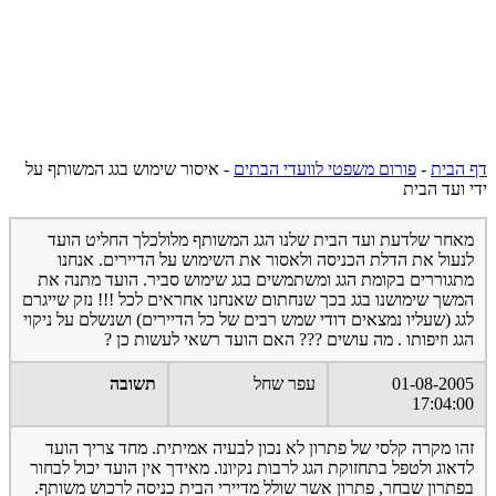
דף הבית
-
פורום משפטי לוועדי הבתים
-
איסור שימוש בגג המשותף על
ידי ועד הבית
מאחר שלדעת ועד הבית שלנו הגג המשותף מלולכלך החליט הועד
לנעול את הדלת הכניסה ולאסור את השימוש על הדיירים. אנחנו
מתגוררים בקומת הגג ומשתמשים בגג שימוש סביר. הועד מתנה את
המשך שימושנו בגג בכך שנחתום שאנחנו אחראים לכל !!! נזק שייגרם
לגג (שעליו נמצאים דודי שמש רבים של כל הדיירים) ושנשלם על ניקוי
הגג וזיפותו . מה עושים ??? האם הועד רשאי לעשות כן ?
01-08-2005
עפר שחל
תשובה
17:04:00
זהו מקרה קלסי של פתרון לא נכון לבעיה אמיתית. מחד צריך הועד
לדאוג ולטפל בתחזוקת הגג לרבות נקיונו. מאידך אין הועד יכול לבחור
בפתרון שבחר, פתרון אשר שולל מדיירי הבית כניסה לרכוש משותף.