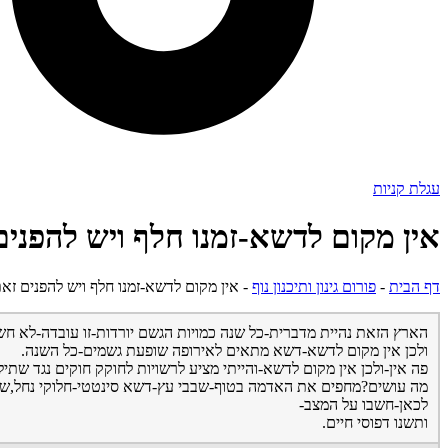
עגלת קניות
אין מקום לדשא-זמנו חלף ויש להפנים
דף הבית
-
פורום גינון ותיכנון נוף
-
אין מקום לדשא-זמנו חלף ויש להפנים זאת
הארץ הזאת נהיית מדברית-כל שנה כמויות הגשם יורדות-זו עובדה-לא חשבו
ולכן אין מקום לדשא-דשא מתאים לאירופה שופעת גשמים-כל השנה.
פה אין-ולכן אין מקום לדשא-והייתי מציע לרשויות לחוקק חוקים נגד שתי
מה עושים?מחפים את האדמה בטוף-שבבי עץ-דשא סינטטי-חלוקי נחל,שו
לכאן-חשבו על המצב-
ותשנו דפוסי חיים.