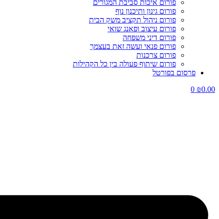
פורום איכות סביבת המגורים
פורום גינון ותיכנון נוף
פורום ניהול תקציב משק הבית
פורום עיצוב ופאנג שואי
פורום דיני משפחה
פורום פנאי ועשה זאת בעצמך
פורום צרכנות
פורום שיתוף פעולה בין כל הקהילות
פרסום בפורטל
0
₪
0.00