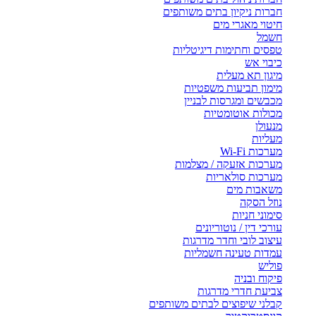
חברות ניקיון בתים משותפים
חיטוי מאגרי מים
חשמל
טפסים וחתימות דיגיטליות
כיבוי אש
מיגון תא מעלית
מימון תביעות משפטיות
מכבשים ומגרסות לבניין
מכולות אוטומטיות
מנעולן
מעליות
מערכות Wi-Fi
מערכות אזעקה / מצלמות
מערכות סולאריות
משאבות מים
נוזל הסקה
סימוני חניות
עורכי דין / נוטוריונים
עיצוב לובי וחדר מדרגות
עמדות טעינה חשמליות
פוליש
פיקוח ובניה
צביעת חדרי מדרגות
קבלני שיפוצים לבתים משותפים