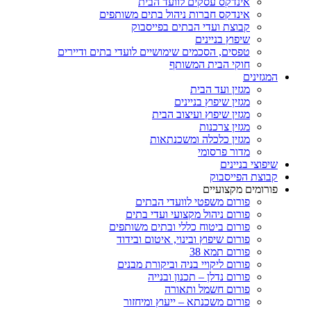
אינדקס עסקים לוועד הבית
אינדקס חברות ניהול בתים משותפים
קבוצת ועדי הבתים בפייסבוק
שיפוץ בניינים
טפסים, הסכמים שימושיים לועדי בתים ודיירים
חוקי הבית המשותף
המגזינים
מגזין ועד הבית
מגזין שיפוץ בניינים
מגזין שיפוץ ועיצוב הבית
מגזין צרכנות
מגזין כלכלה ומשכנתאות
מדור פרסומי
שיפוצי בניינים
קבוצת הפייסבוק
פורומים מקצועיים
פורום משפטי לוועדי הבתים
פורום ניהול מקצועי ועדי בתים
פורום ביטוח כללי ובתים משותפים
פורום שיפוץ ובינוי, איטום ובידוד
פורום תמא 38
פורום ליקויי בניה וביקורת מבנים
פורום נדלן – תכנון ובנייה
פורום חשמל ותאורה
פורום משכנתא – ייעוץ ומיחזור