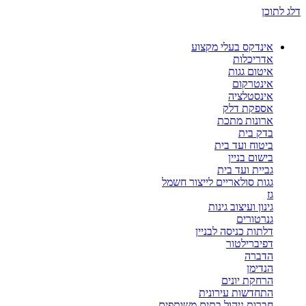
דלג לתוכן
אינדקס בעלי מקצוע
אדריכלות
איטום גגות
אינטרקום
אינסטלציה
אספקת דלק
ארונות מתכת
בדק בית
ביטוח ועד בית
בישום בניין
גביית ועד בית
גגות סולאריים לייצור חשמל
גז
גינון ועיצוב גינות
גנרטורים
דלתות כניסה לבניין
דפיברילטור
הדברה
הנדימן
הרחקת יונים
התחדשות עירונית
חברות ניהול בתים משותפים