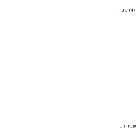
ת ,זו...
כירת...