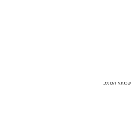
כנתא הכונס...