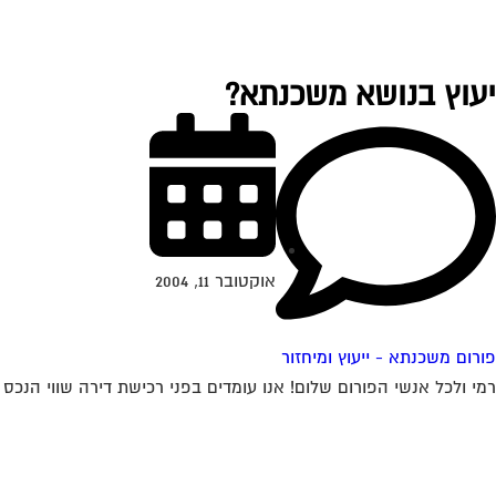
יעוץ בנושא משכנתא?
אוקטובר 11, 2004
פורום משכנתא - ייעוץ ומיחזור
רמי ולכל אנשי הפורום שלום! אנו עומדים בפני רכישת דירה שווי הנכס 450K ש"ח, ויש לנו הון עצמי של 300K ש"ח. לי ולבת זוגתי יש...