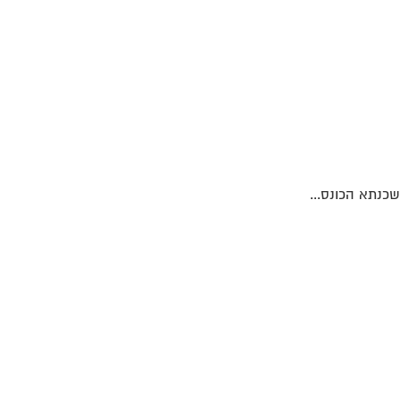
כנתא הכונס...