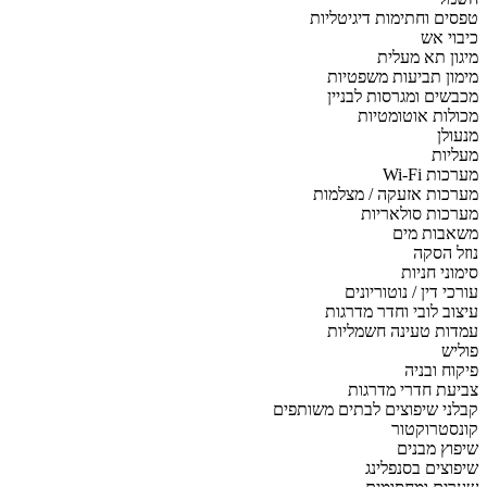
טפסים וחתימות דיגיטליות
כיבוי אש
מיגון תא מעלית
מימון תביעות משפטיות
מכבשים ומגרסות לבניין
מכולות אוטומטיות
מנעולן
מעליות
מערכות Wi-Fi
מערכות אזעקה / מצלמות
מערכות סולאריות
משאבות מים
נוזל הסקה
סימוני חניות
עורכי דין / נוטוריונים
עיצוב לובי וחדר מדרגות
עמדות טעינה חשמליות
פוליש
פיקוח ובניה
צביעת חדרי מדרגות
קבלני שיפוצים לבתים משותפים
קונסטרוקטור
שיפוץ מבנים
שיפוצים בסנפלינג