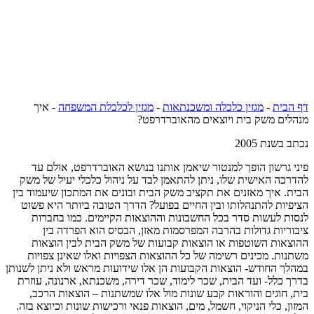
דף הבית
-
מגזין כלכלה ומשכנתאות
-
מגזין לכלכלת המשפחה
-
איך
מנהלים משק בית ויוצאים מהאוברדרפט?
נכתב בשנת 2005
פיני גרשון הופך למנטור שיאמן אותנו בנושא האוברדרפט, אולם עד
להדרכה האישית שלו, ניתן להתאמן לבד על ניהול כלכלי יעיל של משק
הבית. איך מאזנים את תקציב משק הבית ובונים את המתכון שיעמוד בין
הציפיות להתנהלותו ובין החיים בפועל? הדרך הטובה ביותר היא פשוט
לנסות לעשות סדר בכל החשבונות וההוצאות הקיימים. כמו בחברות
ציבוריות גדולות בהרבה המפרסמות מאזן, הבסיס הוא הפרדה בין
ההוצאות השוטפות או הוצאות קבועות של משק הבית לבין הוצאות
משתנות. מכינים רשימה של כל ההוצאות הצפויות ואלו שאינן צפויות
במהלך החודש- הוצאות הקבועות הן אלו שידועות מראש ולא ניתן לשנותן
בדרך כלל- ועד הבית, שכר לימוד, שכר דירה, משכנתא, ארנונה, עוזרת
בית, חוגים והוראות קבע שונות מול אלו שמשתנות – הוצאות הרכב,
המזון, כלי הניקוי, חשמל, מים, הוצאות פנאי ורכישות שונות וכיוצא בזה.