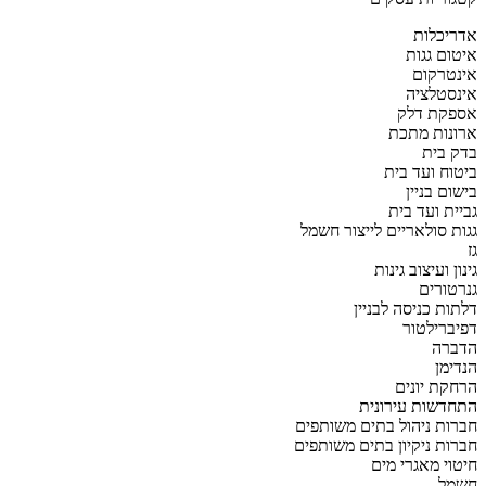
אדריכלות
איטום גגות
אינטרקום
אינסטלציה
אספקת דלק
ארונות מתכת
בדק בית
ביטוח ועד בית
בישום בניין
גביית ועד בית
גגות סולאריים לייצור חשמל
גז
גינון ועיצוב גינות
גנרטורים
דלתות כניסה לבניין
דפיברילטור
הדברה
הנדימן
הרחקת יונים
התחדשות עירונית
חברות ניהול בתים משותפים
חברות ניקיון בתים משותפים
חיטוי מאגרי מים
חשמל