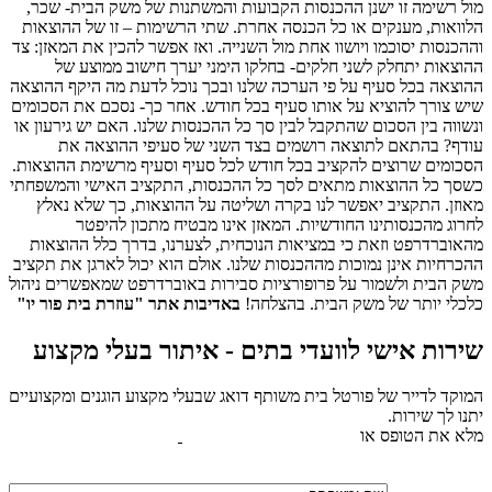
מול רשימה זו ישנן ההכנסות הקבועות והמשתנות של משק הבית- שכר,
הלוואות, מענקים או כל הכנסה אחרת. שתי הרשימות – זו של ההוצאות
וההכנסות יסוכמו ויושוו אחת מול השנייה. ואז אפשר להכין את המאזן: צד
ההוצאות יתחלק לשני חלקים- בחלקו הימני יערך חישוב ממוצע של
ההוצאה בכל סעיף על פי הערכה שלנו ובכך נוכל לדעת מה היקף ההוצאה
שיש צורך להוציא על אותו סעיף בכל חודש. אחר כך- נסכם את הסכומים
ונשווה בין הסכום שהתקבל לבין סך כל ההכנסות שלנו. האם יש גירעון או
עודף? בהתאם לתוצאה רושמים בצד השני של סעיפי ההוצאה את
הסכומים שרוצים להקציב בכל חודש לכל סעיף וסעיף מרשימת ההוצאות.
כשסך כל ההוצאות מתאים לסך כל ההכנסות, התקציב האישי והמשפחתי
מאוזן. התקציב יאפשר לנו בקרה ושליטה על ההוצאות, כך שלא נאלץ
לחרוג מהכנסותינו החודשיות. המאזן אינו מבטיח מתכון להיפטר
מהאוברדרפט וזאת כי במציאות הנוכחית, לצערנו, בדרך כלל ההוצאות
ההכרחיות אינן נמוכות מההכנסות שלנו. אולם הוא יכול לארגן את תקציב
משק הבית ולשמור על פרופורציות סבירות באוברדרפט שמאפשרים ניהול
כלכלי יותר של משק הבית. בהצלחה!
באדיבות אתר "עוזרת בית פור יו"
שירות אישי לוועדי בתים - איתור בעלי מקצוע
המוקד לדייר של פורטל בית משותף דואג שבעלי מקצוע הוגנים ומקצועיים
יתנו לך שירות.
מלא את הטופס או
לחץ לשליחת הודעת ווצאפ