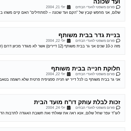
ועד שכונה
פורום משפטי לוועדי הבתים
יולי 21, 2004
שלום, אני מחפש קובץ של "הקם ועד שכונה – למתחילים" האם קיים משהו בסגנ
בניית גדר בבית משותף
פורום משפטי לוועדי הבתים
יולי 22, 2004
מזה כ-10 שנים אני גר בבית משותף (12 דיירים) אשר לא מגודר מכיוון דרום (קיימת אפשרות שהיתה גדר לפני שהגעתי). חלק מהדיירים רוצים לבנות גדר...
חלוקת חנייה בבית משותף
פורום משפטי לוועדי הבתים
יולי 22, 2004
אני גר בבית משותף בו לכל דייר יש חנייה ספציפית פרטית שלא רשומה בטאבו (
זכות לבלת עותק דו"ח מועד הבית
פורום משפטי לוועדי הבתים
יולי 24, 2004
לעו"ד עפר שחל שלום, אנא ראה את שאלתי ואת תשובת האגודה לתרבות הדיור: