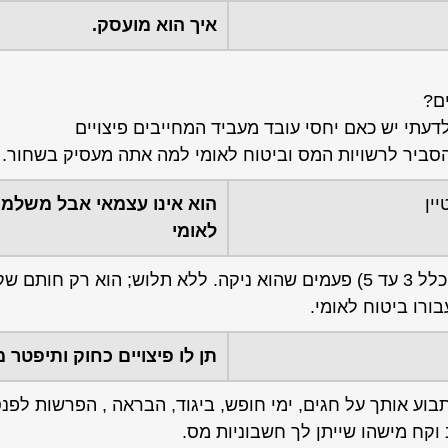
איך הוא מועסק.
ם?
דעתי יש כאם יחסי עובד מעביד המחייבים פיצויים
סביר לרשויות המס וביטוח לאומי למה אתה מעסיק בשחור.
ין
הוא אינו עצמאי אבל משלמי
לאומי
אנחנו משלמים לו כל חודש מזומן לפי מס´ הימים (בדרך כלל 3 עד 5) פעמים שהוא ניקה. ללא תלוש; הוא ר
ורו ביטוח לאומי.
תן לו פיצויים כחוק ותיפטר 
וע אותך על חגים, ימי חופש, ביגוד, הבראה , הפרשות לפנסי
ב וקח מישהו שייתן לך חשבוניות מס.