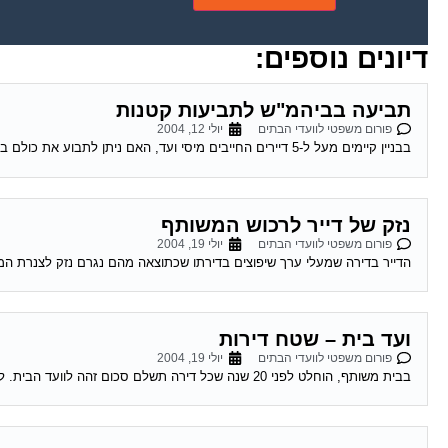
דיונים נוספים:
תביעה בביהמ"ש לתביעות קטנות
פורום משפטי לוועדי הבתים
יולי 12, 2004
בבניין קיימים מעל ל-5 דיירים החייבים מיסי ועד, האם ניתן לתבוע את כולם בתביעה אחת או יש לתבוע אינדבידואלי, אם כן כיצד זה ניתן לבצוע...
נזק של דייר לרכוש המשותף
פורום משפטי לוועדי הבתים
יולי 19, 2004
הדייר בדירה שמעלי ערך שיפוצים בדירתו שכתוצאה מהם נגרם נזק לצנרת המש
ועד בית – שטח דירות
פורום משפטי לוועדי הבתים
יולי 19, 2004
בבית משותף, הוחלט לפני 20 שנה שכל דירה תשלם סכום זהה לוועד הבית. לפני כשנה הורחבו רוב הדירות. בעלי הדירות שלא הורחבו דורשים לשלם ע"פ...