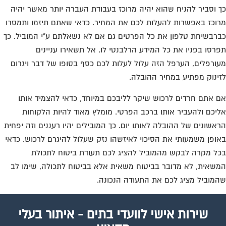
 וסביר להניח שהוא יהיה מרוכז בעבודת העברה יותר מאשר יהיה
וכז באפשרות להעלות לכם את המחיר. כדאי שאתם תיזמו ותמסרו
רבשיחת טלפון את כל הפרטים גם אם לא נשאלתם ע"י המוביל. כך
רסו בפניו את כל המידע הרלבנטי לו. אל תשאירו עניינים
ורפלים, הערפל הזה עלול לעלות לכם כסף בסופו של דבר ויגרום
ינוק מפתיע במחיר ההובלה.
 אתם חרדים לרכוש שיקר לליבכם במיוחד, כדאי להצמיד אותו
יכם ולהעביר אותו ברכב הפרטי. מומלץ מאוד להיות הלקוחות
אשונים של ההובלה לאותו יום. כך המובילים יהיו רעננים וזה יפחית
ופן משמעותי את הסיכוי לאיזשהו נזק שעלול להיגרם לרכוש. כדאי
ל מקרה לבקש מהמוביל להציג לכם תעודת ביטוח לתכולת
שאית, לא מדובר בביטוח משאית אלא בביטוח לתכולה, שימו לב
מוביל מציג לכם את התעודה הנכונה.
שירות אישי לוועדי בתים - איתור בעלי