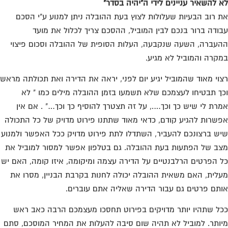
 להשאיר עניינים לידי ה"יהיה בסדר"
 רוב הבעיות שעלולות לצוץ בעת ההובלה ניתן למנוע ע"י הסכם
ודה ברור בנכם לבין המוביל, ההסכם צריך לכלול את מועד
עברה, השעה שנקבעה, העלות הסופית של ההובלה וסכום פיצוי
קרה והמוביל לא מגיע.
וי מאוד שהמוביל יגיע יום לפני, יראה את הדירה ואת תכולתה מראש
ך תבטיחו לעצמכם שלא תשמעו בזמן ההובלה מילים כמו " לא
רת לי שיש כך וכך…., על זה תצטרך להוסיף כך וכך…" . אם אין
שרות להגיע קודם, כדאי מאוד שתתנו פירוט מדויק של כל התכולה
ש ברצונכם להעביר, השתדלו לתת פירוט מדויק ככל האפשר ולמנוע
ב של הפתעות בעת ההובלה. גם בטלפון אפשר למסור למוביל את
 הפרטים הרלבנטיים על הדירה עצמה ומיקומה, איזו קומה, האם יש
לית, האם משאית ההובלה יכולה לחנות בקרבת הבניין, מסרו את
תם פרטים גם עבור הדירה שאליה אתם עוברים.
ל שתהיו יותר מדויקים בפירוט תחסכו מעצמכם הרבה כאב ראש
ותר. למוביל לא תהיה שום סיבה להעלות את המחיר המוסכם, סתם