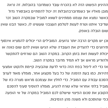
יגיון הפשוט הזה לא בהכרח עובד כשמדובר בהובלות. זה נראה
בן מאליו אך כשמדוברבהובלות זה יכול להסתיים באבסורד גדול
שר נמצא את עצמנו ממתינים לשווא למוביל שבמקרה הטוב זכר
יבר איתנו וטרח לענות לטלפון העצבני שעשינו לו, כאשר הבנו שאין
ם הובלה באופק.
ן יש מקרים הרבה יותר גרועים. המובילים הרי יכולים להמציא אינסוף
רוצים כדי להצדיק את העובדה שלא הגיעו ושאין להם שום כוונה או
ולת לעשות זאת בזמן הקרוב. במקרה הטוב הם טורחים להתקשר
הודיע מראש אך לא תמיד מדובר במקרה הטוב.
 כדי לא ליפול בפח הזה כדאי לדעת שהבעיה קיימת ולנקוט אמצעי
ירות. כמו בעת הזמנה של כל בעל מקצוע אחר, מומלץ מאוד לערוך
כם עבודה עם המוביל. כדי לחלץ את עצמכם מראש מצרה כזו של
ביל בלתי אחראי שלא טורח להגיע, מומלץ להוסיף סעיף להסכם
ובע את סכום הפיצוי שישלם לכם המוביל במקרה של אי הופעה
י שהוסכם ולא משנה מהן הנסיבות.