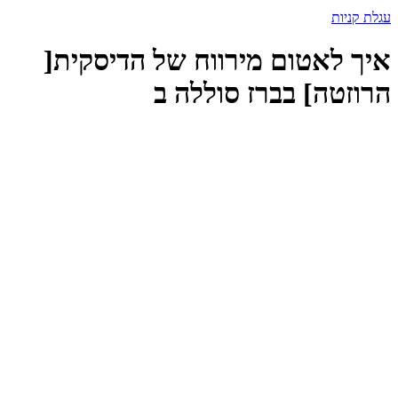
עגלת קניות
איך לאטום מירווח של הדיסקית[
הרוזטה] בברז סוללה ב