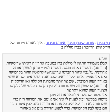
דף הבית
-
פורום שיפוץ ובינוי, איטום ובידוד
-
איך לאטום מירווח של
הדיסקית[ הרוזטה] בברז סוללה ב
שלום
קבלן מעמידר התקין לי סוללת ברז במטבח אחרי זה ראיתי שדיסקיות
[הרוזטה] חופשיות אחת ממש חופשית לגמריי וניתן למשוך אותה
אחורנית על גביי איזור ההברגה עד שנחשף לחלוטין החור בקרמיקה
ואם אני מצמיד אותה לקיר רואים שכנראה הוסיפו איזה שהוא שינוי
באורך העוגן המוברג , שם צר יותר מהברגת הסוללה ואז הדיסקית
[הרוזטה] לחלוטין זזה ויש מרווח גדול בין הקוטר הפנימי שלה לקוטר
הצינור העוגן שהוא יותר צר
אני מקווה שהצלחתי לתאר את זה מובן
מישהו בבקשה יכול לענות לי איך אני אוטם את המרווח הזה כדי
שהרוזטה לא תזוז ולא יהיה כל פתח או מירווח בינה לבין צינור הברז
וגם בינה לבין הקרמיקה? כדיי למנוע חדירת מים אל מאחורי