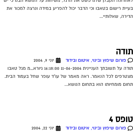
חרונה הקבלן שלנו פשט את הרגל, משיחות על הנושא הבנו כי יש
יית רישום בטאבו וכי הדבר יכול להפריע במידה ונרצה למכור את
ירה, שאלותיי...
ודה
פורום שיפוץ ובינוי, איטום ובידוד
יוני 9, 2004
תודה על תשובתך העניינית 11-06-2004 16:18:00 גיורא_מ מגל טאבו
טרפים לכל הנאמר. ראה מאמר של עו"ד עופר שחל בעמוד הבית.
ום מומחיותו הוא בתחום הנושא...
ופס 4
פורום שיפוץ ובינוי, איטום ובידוד
יוני 22, 2004