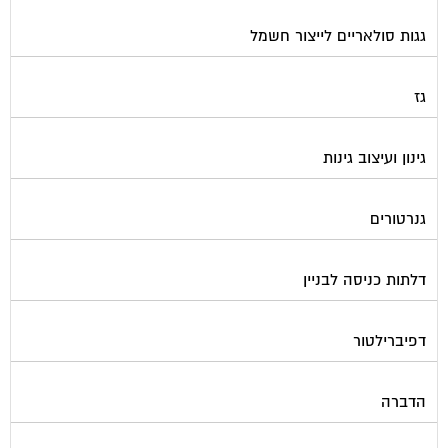
גגות סולאריים לייצור חשמל
גז
גינון ועיצוב גינות
גנרטורים
דלתות כניסה לבניין
דפיברילטור
הדברה
הנדימן