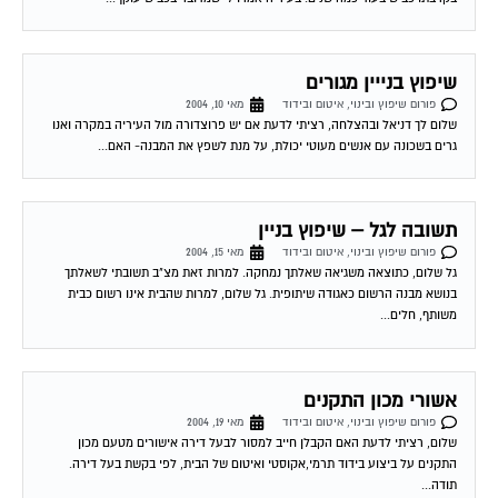
שיפוץ בנייין מגורים
פורום שיפוץ ובינוי, איטום ובידוד
מאי 10, 2004
שלום לך דניאל ובהצלחה, רציתי לדעת אם יש פרוצדורה מול העיריה במקרה ואנו
גרים בשכונה עם אנשים מעוטי יכולת, על מנת לשפץ את המבנה- האם...
תשובה לגל – שיפוץ בניין
פורום שיפוץ ובינוי, איטום ובידוד
מאי 15, 2004
גל שלום, כתוצאה משגיאה שאלתך נמחקה. למרות זאת מצ"ב תשובתי לשאלתך
בנושא מבנה הרשום כאגודה שיתופית. גל שלום, למרות שהבית אינו רשום כבית
משותף, חלים...
אשורי מכון התקנים
פורום שיפוץ ובינוי, איטום ובידוד
מאי 19, 2004
שלום, רציתי לדעת האם הקבלן חייב למסור לבעל דירה אישורים מטעם מכון
התקנים על ביצוע בידוד תרמי,אקוסטי ואיטום של הבית, לפי בקשת בעל דירה.
תודה...