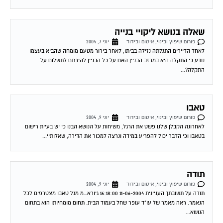
שאלה בנושא ליקויי בנייה
פורום שיפוץ ובינוי, איטום ובידוד
יוני 7, 2004
לאחד הדיירים התגלתה נזילה בביתו, לאחר בירור מטעם מומחה שהביא בעצמו
נודע כי התקלה היא במרזב הבניין האם על כל הבניין להירתם לתשלום על
התקלה?...
טאבו
פורום שיפוץ ובינוי, איטום ובידוד
יוני 9, 2004
לאחרונה הקבלן שלנו פשט את הרגל, משיחות על הנושא הבנו כי יש בעיית רישום
בטאבו וכי הדבר יכול להפריע במידה ונרצה למכור את הדירה, שאלותיי...
תודה
פורום שיפוץ ובינוי, איטום ובידוד
יוני 9, 2004
תודה על תשובתך העניינית 11-06-2004 16:18:00 גיורא_מ מגל טאבו מצטרפים לכל
הנאמר. ראה מאמר של עו"ד עופר שחל בעמוד הבית. תחום מומחיותו הוא בתחום
הנושא...