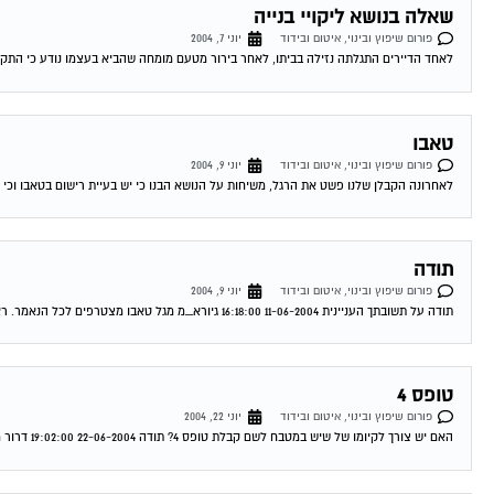
שאלה בנושא ליקויי בנייה
פורום שיפוץ ובינוי, איטום ובידוד
יוני 7, 2004
לאחד הדיירים התגלתה נזילה בביתו, לאחר בירור מטעם מומחה שהביא בעצמו נודע כי התקל
טאבו
פורום שיפוץ ובינוי, איטום ובידוד
יוני 9, 2004
לאחרונה הקבלן שלנו פשט את הרגל, משיחות על הנושא הבנו כי יש בעיית רישום בטאבו וכי ה
תודה
פורום שיפוץ ובינוי, איטום ובידוד
יוני 9, 2004
תודה על תשובתך העניינית 11-06-2004 16:18:00 גיורא_מ מגל טאבו מצטרפים לכל הנאמר. ראה מאמר של עו"ד עופר שחל בעמוד הבית. תחום מומחיותו הוא בתחום הנושא...
טופס 4
פורום שיפוץ ובינוי, איטום ובידוד
יוני 22, 2004
האם יש צורך לקיומו של שיש במטבח לשם קבלת טופס 4? תודה 22-06-2004 19:02:00 דרור מגל לא נראה לי שזה קשור את בכלל לא חייבת...