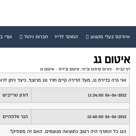
אינדקס בעלי מקצוע
המוקד לדייר
חברות ניהול
ועדי ב
איטום גג
דף הבית
-
פורום שיפוץ ובינוי, איטום ובידוד
-
איטום גג
אני גרה בדירת גג, מעל הדירה קיים חדר וגג מרוצף. כיצד ניתן ל
06-06-2012 11:24:00
דורון טרייביש
06-06-2012 12:48:00
הגר וולפהיים
הגג כל החורף היה רטוב כתוצאה מגשמים. האם זה מספיק?