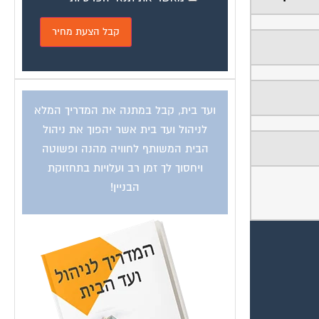
ועד בית, קבל במתנה את המדריך המלא
לניהול ועד בית אשר יהפוך את ניהול
הבית המשותף לחוויה מהנה ופשוטה
ויחסוך לך זמן רב ועלויות בתחזוקת
הבניין!