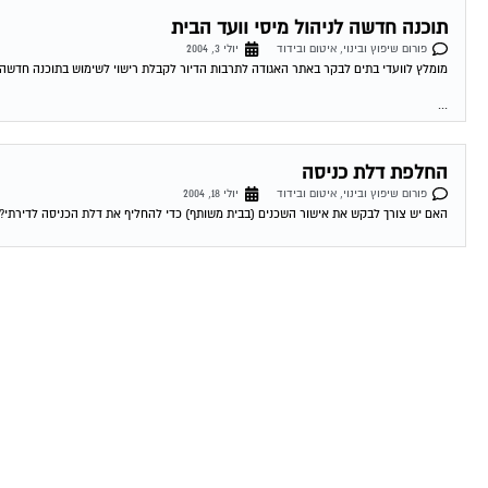
תוכנה חדשה לניהול מיסי וועד הבית
פורום שיפוץ ובינוי, איטום ובידוד
יולי 3, 2004
מומלץ לוועדי בתים לבקר באתר האגודה לתרבות הדיור לקבלת רישוי לשימוש בתוכנה חדשה לנ
...
החלפת דלת כניסה
פורום שיפוץ ובינוי, איטום ובידוד
יולי 18, 2004
האם יש צורך לבקש את אישור השכנים (בבית משותף) כדי להחליף את דלת הכניסה לדירתי? 19-07-2004 17:39:00 דרור מגל למה אתה חושב שאתה צריך לשאול..