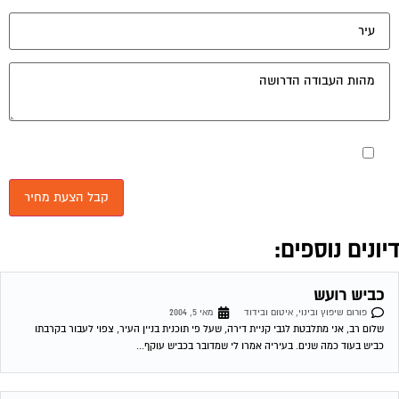
יונים נוספים:
כביש רועש
פורום שיפוץ ובינוי, איטום ובידוד
מאי 5, 2004
שלום רב, אני מתלבטת לגבי קניית דירה, שעל פי תוכנית בניין העיר, צפוי לעבור בקרבתו
כביש בעוד כמה שנים. בעיריה אמרו לי שמדובר בכביש עוקף...
שיפוץ בנייין מגורים
פורום שיפוץ ובינוי, איטום ובידוד
מאי 10, 2004
שלום לך דניאל ובהצלחה, רציתי לדעת אם יש פרוצדורה מול העיריה במקרה ואנו גרים
בשכונה עם אנשים מעוטי יכולת, על מנת לשפץ את המבנה- האם...
תשובה לגל – שיפוץ בניין
פורום שיפוץ ובינוי, איטום ובידוד
מאי 15, 2004
גל שלום, כתוצאה משגיאה שאלתך נמחקה. למרות זאת מצ"ב תשובתי לשאלתך בנושא מבנה
הרשום כאגודה שיתופית. גל שלום, למרות שהבית אינו רשום כבית משותף, חלים...