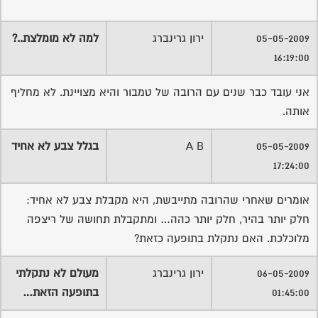
אומרים שאחרי שהרובה מתייבשת, היא מקבלת צבע לא אחיד:
חלק יותר בהיר, חלק יותר כהה… ומתקבלת תחושה של ריצפה
מלוכלכת. האם נתקלת בתופעה כזאת?
06-05-2009
ירון גרינברג
מעולם לא נתקלתי
01:45:00
בתופעה הזאת…
מניח שזה קורה כשהעבודה לא משהו, הרובה עצמה מצויינת.
שירות אישי לוועדי בתים - איתור
בעלי מקצוע
המוקד לדייר של פורטל בית משותף דואג שבעלי מקצוע הוגנים
ומקצועיים יתנו לך שירות.
מלא את הטופס או
לחץ לשליחת הודעת ווצאפ