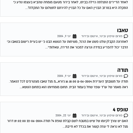
פורום שיפוץ ובינוי, איטום ובידוד
יוני 9, 2004
תודה על תשובתך העניינית 11-06-2004 16:18:00 גיורא_מ מגל טאבו מצטרפים לכל הנאמר.
ראה מאמר של עו"ד עופר שחל בעמוד הבית. תחום מומחיותו הוא בתחום הנושא...
טופס 4
פורום שיפוץ ובינוי, איטום ובידוד
יוני 22, 2004
האם יש צורך לקיומו של שיש במטבח לשם קבלת טופס 4? תודה 22-06-2004 19:02:00 דרור
מגל לא נראה לי שזה קשור את בכלל לא חייבת...
תוכנה חדשה לניהול מיסי וועד הבית
פורום שיפוץ ובינוי, איטום ובידוד
יולי 3, 2004
מומלץ לוועדי בתים לבקר באתר האגודה לתרבות הדיור לקבלת רישוי לשימוש בתוכנה חדשה
לניהול מיסי וועד הבית. התוכנה ללא תשלום. מצ"ב קישור: /
...
החלפת דלת כניסה
פורום שיפוץ ובינוי, איטום ובידוד
יולי 18, 2004
האם יש צורך לבקש את אישור השכנים (בבית משותף) כדי להחליף את דלת הכניסה לדירתי?