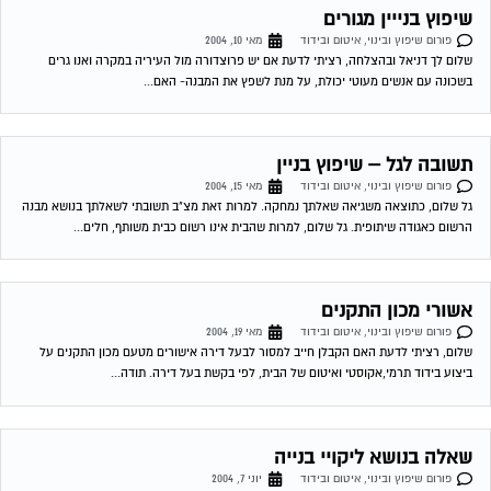
אשורי מכון התקנים
פורום שיפוץ ובינוי, איטום ובידוד
מאי 19, 2004
שלום, רציתי לדעת האם הקבלן חייב למסור לבעל דירה אישורים מטעם מכון התקנים על
ביצוע בידוד תרמי,אקוסטי ואיטום של הבית, לפי בקשת בעל דירה. תודה...
שאלה בנושא ליקויי בנייה
פורום שיפוץ ובינוי, איטום ובידוד
יוני 7, 2004
לאחד הדיירים התגלתה נזילה בביתו, לאחר בירור מטעם מומחה שהביא בעצמו נודע כי
התקלה היא במרזב הבניין האם על כל הבניין להירתם לתשלום על התקלה?...
טאבו
פורום שיפוץ ובינוי, איטום ובידוד
יוני 9, 2004
לאחרונה הקבלן שלנו פשט את הרגל, משיחות על הנושא הבנו כי יש בעיית רישום בטאבו וכי
הדבר יכול להפריע במידה ונרצה למכור את הדירה, שאלותיי...
תודה