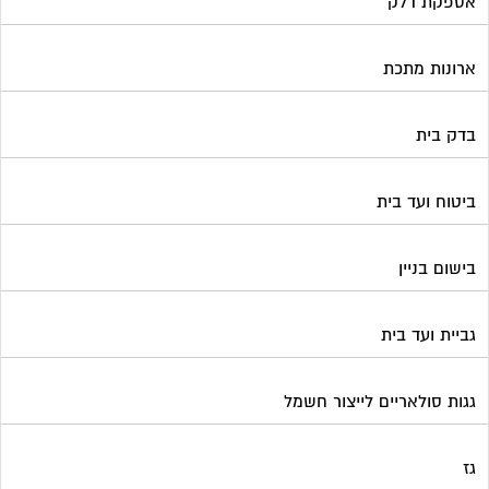
גביית ועד בית
גגות סולאריים לייצור חשמל
גז
גינון ועיצוב גינות
גנרטורים
דלתות כניסה לבניין
דפיברילטור