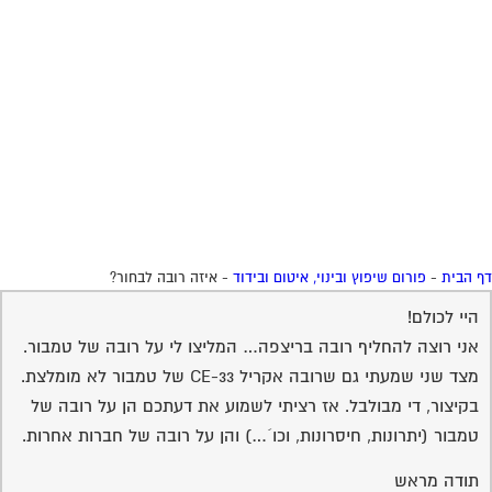
 הבית
-
פורום שיפוץ ובינוי, איטום ובידוד
-
איזה רובה לבחור?
היי לכולם!
אני רוצה להחליף רובה בריצפה… המליצו לי על רובה של טמבור.
מצד שני שמעתי גם שרובה אקריל CE-33 של טמבור לא מומלצת.
בקיצור, די מבולבל. אז רציתי לשמוע את דעתכם הן על רובה של
טמבור (יתרונות, חיסרונות, וכו´…) והן על רובה של חברות אחרות.
תודה מראש
05-05-2009
ירון גרינברג
למה לא מומלצת..?
16:19:00
אני עובד כבר שנים עם הרובה של טמבור והיא מצויינת. לא מחליף
אותה.
05-05-2009
A B
בגלל צבע לא אחיד
17:24:00