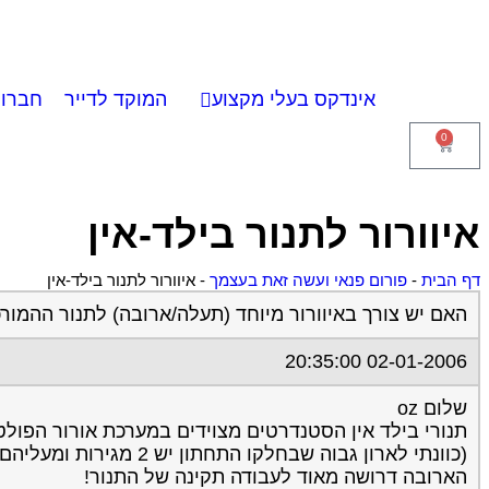
אינדקס בעלי מקצוע
המוקד לדייר
חברות
0
איוורור לתנור בילד-אין
דף הבית
-
פורום פנאי ועשה זאת בעצמך
-
איוורור לתנור בילד-אין
האם יש צורך באיוורור מיוחד (תעלה/ארובה) לתנור ההמורכ
02-01-2006 20:35:00
שלום oz
תנורי בילד אין הסטנדרטים מצוידים במערכת אורור הפולטת
(כוונתי לארון גבוה שבחלקו התחתון יש 2 מגירות ומעליהם נמצא התנור ומעליו המיקרו ומעליו דלתות ומדפים שונים )הארובה מאחורי תא הדלתות העליון.
הארובה דרושה מאוד לעבודה תקינה של התנור!