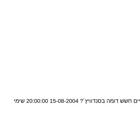
האם ידוע לך על סכנה בריאותית מריהוט סיבית? שמעתי על סכנה מהדבקים בסיבית המכילים חומרים מסרטנים. האם קיים חשש דומה בסנדוויץ´? 15-08-2004 20:00:00 שימי