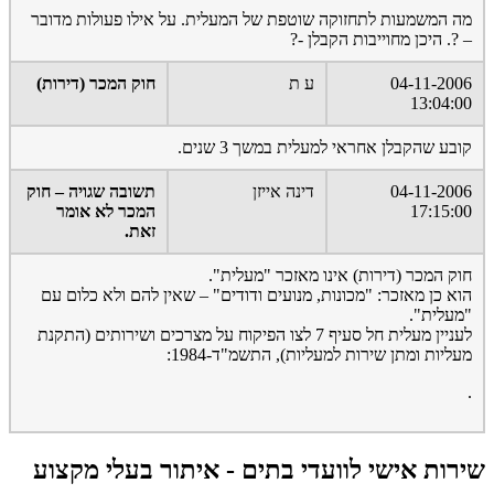
מה המשמעות לתחזוקה שוטפת של המעלית. על אילו פעולות מדובר
– ?. היכן מחוייבות הקבלן -?
04-11-2006
ע ת
חוק המכר (דירות)
13:04:00
קובע שהקבלן אחראי למעלית במשך 3 שנים.
04-11-2006
דינה אייזן
תשובה שגויה – חוק
17:15:00
המכר לא אומר
זאת.
חוק המכר (דירות) אינו מאזכר "מעלית".
הוא כן מאזכר: "מכונות, מנועים ודודים" – שאין להם ולא כלום עם
"מעלית".
לעניין מעלית חל סעיף 7 לצו הפיקוח על מצרכים ושירותים (התקנת
מעליות ומתן שירות למעליות), התשמ"ד-1984:
.
שירות אישי לוועדי בתים - איתור בעלי מקצוע