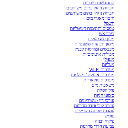
התחדשות עירונית
חברות ניהול בתים משותפים
חברות ניקיון בתים משותפים
חיטוי מאגרי מים
חשמל
טפסים וחתימות דיגיטליות
כיבוי אש
מיגון תא מעלית
מימון תביעות משפטיות
מכבשים ומגרסות לבניין
מכולות אוטומטיות
מנעולן
מעליות
מערכות Wi-Fi
מערכות אזעקה / מצלמות
מערכות סולאריות
משאבות מים
נוזל הסקה
סימוני חניות
עורכי דין / נוטוריונים
עיצוב לובי וחדר מדרגות
עמדות טעינה חשמליות
פוליש
פיקוח ובניה
צביעת חדרי מדרגות