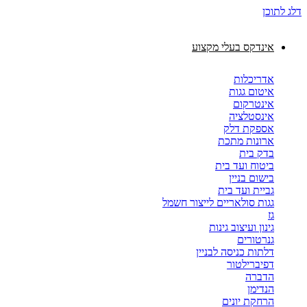
דלג לתוכן
אינדקס בעלי מקצוע
אדריכלות
איטום גגות
אינטרקום
אינסטלציה
אספקת דלק
ארונות מתכת
בדק בית
ביטוח ועד בית
בישום בניין
גביית ועד בית
גגות סולאריים לייצור חשמל
גז
גינון ועיצוב גינות
גנרטורים
דלתות כניסה לבניין
דפיברילטור
הדברה
הנדימן
הרחקת יונים