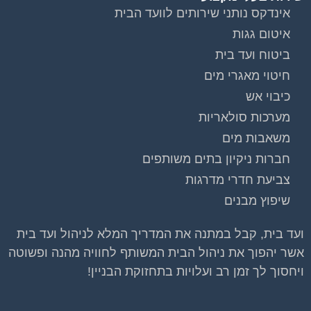
וועדי בתים ודיירים
אינדקס נותני שירותים לוועד הבית
איטום גגות
הצטרפו עכשיו לקבוצת
הפייסבוק הגדולה
ביטוח ועד בית
בישראל הנותנת מענה
חיטוי מאגרי מים
לבעיות הדיור בבית
כיבוי אש
המשותף!!!
מערכות סולאריות
משאבות מים
להצטרפות לחצו על התמונה או על הכפתור ושלחו בקשת
הצטרפות בדף הקבוצה
חברות ניקיון בתים משותפים
צביעת חדרי מדרגות
לחץ למעבר לקבוצה
שיפוץ מבנים
ועד בית, קבל במתנה את המדריך המלא לניהול ועד בית
אשר יהפוך את ניהול הבית המשותף לחוויה מהנה ופשוטה
ויחסוך לך זמן רב ועלויות בתחזוקת הבניין!