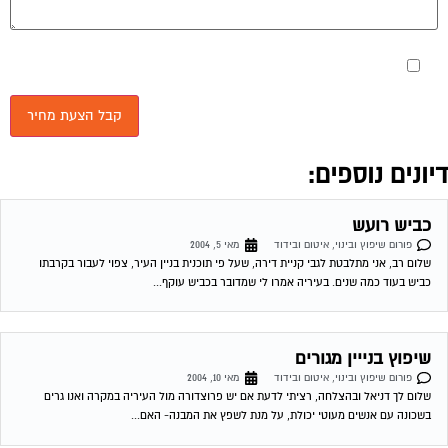
מאשר את תנאי הפרטיות
יונים נוספים:
כביש רועש
פורום שיפוץ ובינוי, איטום ובידוד
מאי 5, 2004
שלום רב, אני מתלבטת לגבי קניית דירה, שעל פי תוכנית בניין העיר, צפוי לעבור בקרבתו
כביש בעוד כמה שנים. בעיריה אמרו לי שמדובר בכביש עוקף...
שיפוץ בנייין מגורים
פורום שיפוץ ובינוי, איטום ובידוד
מאי 10, 2004
שלום לך דניאל ובהצלחה, רציתי לדעת אם יש פרוצדורה מול העיריה במקרה ואנו גרים
בשכונה עם אנשים מעוטי יכולת, על מנת לשפץ את המבנה- האם...