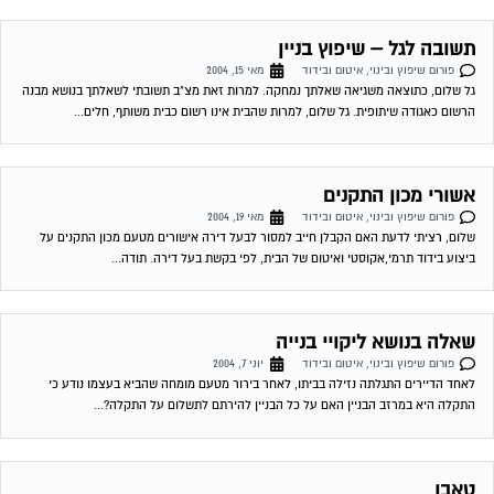
תשובה לגל – שיפוץ בניין
פורום שיפוץ ובינוי, איטום ובידוד
מאי 15, 2004
גל שלום, כתוצאה משגיאה שאלתך נמחקה. למרות זאת מצ"ב תשובתי לשאלתך בנושא מבנה
הרשום כאגודה שיתופית. גל שלום, למרות שהבית אינו רשום כבית משותף, חלים...
אשורי מכון התקנים
פורום שיפוץ ובינוי, איטום ובידוד
מאי 19, 2004
שלום, רציתי לדעת האם הקבלן חייב למסור לבעל דירה אישורים מטעם מכון התקנים על
ביצוע בידוד תרמי,אקוסטי ואיטום של הבית, לפי בקשת בעל דירה. תודה...
שאלה בנושא ליקויי בנייה
פורום שיפוץ ובינוי, איטום ובידוד
יוני 7, 2004
לאחד הדיירים התגלתה נזילה בביתו, לאחר בירור מטעם מומחה שהביא בעצמו נודע כי
התקלה היא במרזב הבניין האם על כל הבניין להירתם לתשלום על התקלה?...
טאבו