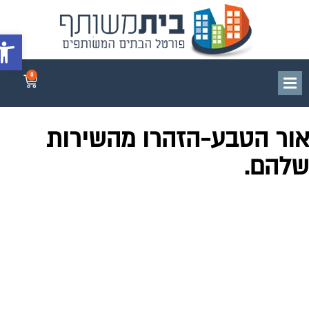
פתח סרג
0
ור הטבע-הזהרו מהשירות
להם.