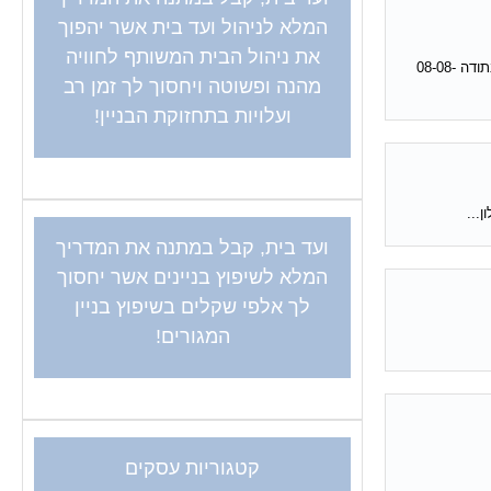
המלא לניהול ועד בית אשר יהפוך
את ניהול הבית המשותף לחוויה
שאלה שנשאלה בנושא. מערכת דישון נושא: שלום רב! הנני מבקש עזרה בנושא מערכת דישון הווה אומר בחירת מערכת דישון המתאימה ל-לגדר חייה+צימחית נוי בתודה 08-08-
מהנה ופשוטה ויחסוך לך זמן רב
ועלויות בתחזוקת הבניין!
...
ועד בית, קבל במתנה את המדריך
המלא לשיפוץ בניינים אשר יחסוך
לך אלפי שקלים בשיפוץ בניין
המגורים!
קטגוריות עסקים