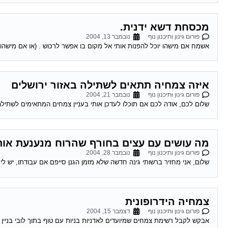
מכסחת דשא ידנית.
פורום גינון ותיכנון נוף
נובמבר 13, 2004
אשמח אם מישהו יוכל להפנות אותי אל מקום בו אפשר לרכוש . (או אם מישהו מוסר) מכסחת דשא ידנית. -11-2004
איזה צמחיה תתאים לשתילה באזור ירושלים
פורום גינון ותיכנון נוף
נובמבר 21, 2004
שלום לכם, אודה לכם אם תוכלו לעדכן אותי בעניין צמחים המתאימים לשתילה באזור 
מה עושים עם עצים בחורף שהרוח מנענעת אות
פורום גינון ותיכנון נוף
נובמבר 28, 2004
שלום, אני מחזיר ברשותי גינה חדשה שלא מזמן הגנן סייפם אם עבודתו, יש לי
צמחיה הידרופונית
פורום גינון ותיכנון נוף
דצמבר 15, 2004
אבקש לקבל רשימת צמחים שמיועדים לאדניות בניות עם טוף בתוך לובי בניין מעט אור תודה 16-12-2004 03:14:00 גיורא_מ מגל צמחיה הידרופו