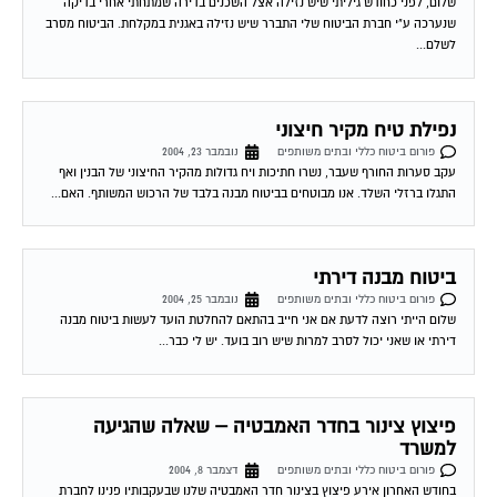
שלום, לפני כחודש גיליתי שיש נזילה אצל השכנים בדירה שמתחתי אחרי בדיקה
שנערכה ע"י חברת הביטוח שלי התברר שיש נזילה באגנית במקלחת. הביטוח מסרב
לשלם...
נפילת טיח מקיר חיצוני
פורום ביטוח כללי ובתים משותפים
נובמבר 23, 2004
עקב סערות החורף שעבר, נשרו חתיכות ויח גדולות מהקיר החיצוני של הבנין ואף
התגלו ברזלי השלד. אנו מבוטחים בביטוח מבנה בלבד של הרכוש המשותף. האם...
ביטוח מבנה דירתי
פורום ביטוח כללי ובתים משותפים
נובמבר 25, 2004
שלום הייתי רוצה לדעת אם אני חייב בהתאם להחלטת הועד לעשות ביטוח מבנה
דירתי או שאני יכול לסרב למרות שיש רוב בועד. יש לי כבר...
פיצוץ צינור בחדר האמבטיה – שאלה שהגיעה
למשרד
פורום ביטוח כללי ובתים משותפים
דצמבר 8, 2004
בחודש האחרון אירע פיצוץ בצינור חדר האמבטיה שלנו שבעקבותיו פנינו לחברת