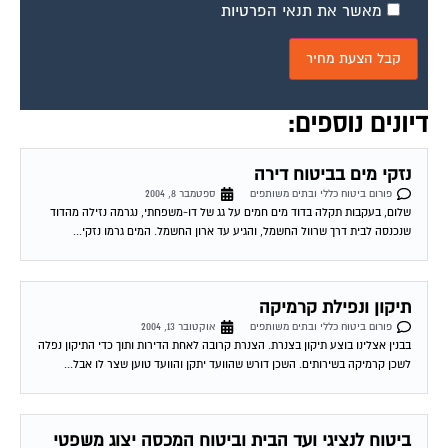
מאשר את תנאי הפרטיות
דיונים נוספים:
נזקי מים בביטוח דירה
פורום ביטוח כללי ובתים משותפים
ספטמבר 8, 2004
שלום, בעקבות תקלה בדוד מים חמים על גג של דו-משפחתי, נגרמה נזילה מהדוד
שנכנסה לבית דרך שרוול החשמל, והגיע עד ארון החשמל. המים גרמו נזקי...
תיקון ונפילת קרמיקה
פורום ביטוח כללי ובתים משותפים
אוקטובר 13, 2004
בבנין אצלינו בוצע תיקון בצנרת. הצנרת קרובה לאחת הדירות ותוך כדי התיקון נפלה
לשכן קרמיקה בשירותים. השכן דורש שהוועד יתקן והוועד טוען שצר לו אבל...
ביטוח לנציגי ועד הבית וביטוח המכסה יצוג משפטי