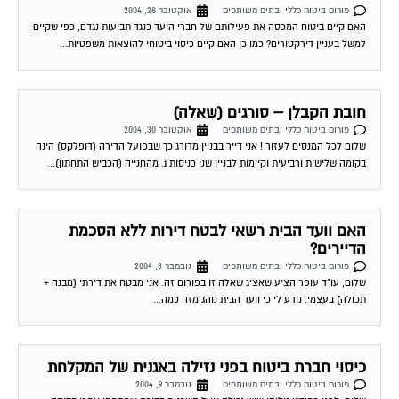
פורום ביטוח כללי ובתים משותפים
אוקטובר 28, 2004
האם קיים ביטוח המכסה את פעילותם של חברי הועד כנגד תביעות נגדם, כפי שקיים
למשל בעניין דירקטורים? כמו כן האם קיים כיסוי ביטוחי להוצאות משפטיות...
חובת הקבלן – סורגים (שאלה)
פורום ביטוח כללי ובתים משותפים
אוקטובר 30, 2004
שלום לכל המנסים לעזור ! אני דייר בבניין מדורג כך שבפועל הדירה (דופלקס) הינה
בקומה שלישית ורביעית וקיימות לבניין שני כניסות 1. מהחנייה (הכביש התחתון)...
האם וועד הבית רשאי לבטח דירות ללא הסכמת
הדיירים?
פורום ביטוח כללי ובתים משותפים
נובמבר 3, 2004
שלום, עו"ד עופר הציע שאציג שאלה זו בפורום זה. אני מבטח את דירתי (מבנה +
תכולה) בעצמי. נודע לי כי וועד הבית נוהג מזה כמה...
כיסוי חברת ביטוח בפני נזילה באגנית של המקלחת
פורום ביטוח כללי ובתים משותפים
נובמבר 9, 2004