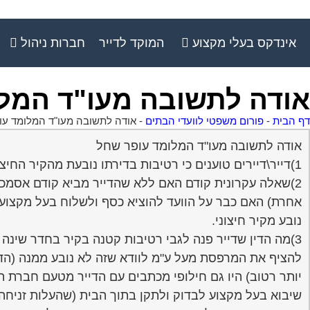
אינדקס בעלי מקצוע
המוקד לדייר
חברות ניהול
אודה לתשובה מעו"ד המלו
דף הבית
-
פורום משפטי לוועדי הבתים
-
אודה לתשובה מעו"ד המלומד עופ
אודה לתשובה מעו"ד המלומד עופר שחל
1)דייר\דיירים טוענים כי רטיבות בדירתו נובעת מהקיר החיצוני ועל כן על הוועד לממן את התיקון
2)שאלה עקרונית קודם האם ללא שהדייר מביא קודם אסמכ
אחרת) האם כבר על הוועד להוציא כסף ולשלוח בעל מקצוע
נובע מקיר חיצוני.
3)מה הדין שדייר פנה לגבי רטיבות קטנה בקיר בחדר שינ
להציף את המרפסת מעל ע"מ לוודא שזה לא נובע ממנה (הד
יותר רטוב) היו גם חילופי מכתבים עם הדייר מטעם חברת ה
שיבוא בעל מקצוע לבדוק ולתקן בתוך הבית (שהעלות זניחה 100 שקל ) ובחוץ לתקן מה שנתן לאור הנסיבו