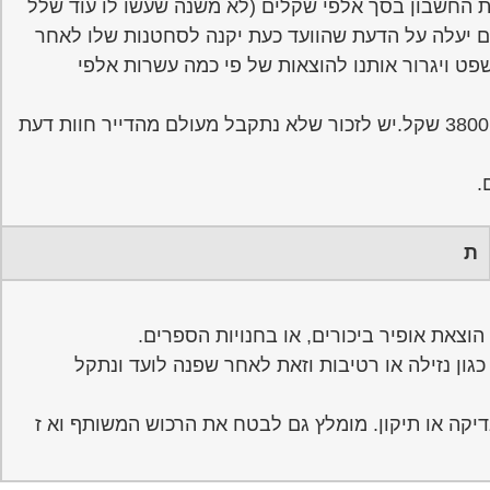
ו את החשבון בסך אלפי שקלים (לא משנה שעשו לו עוד שלל
אם יעלה על הדעת שהוועד כעת יקנה לסחטנות שלו לאחר
חוץ באלפי שקלים (בתוך הבית העלות הייתה 70 שקל) יפנה לבית משפט ויגרור אותנו להוצאות של פי כמה עשרות אלפי
למעשה הוועד במילכוד לא ישלם יגרור אותנו לבית משפט והעלות של עורך דין תהיה כבר כמו מה שהוא דורש כעת לערך 3800 שקל.יש לזכור שלא נתקבל מעולם מהדייר חוות דעת
.
ת
גון נזילה או רטיבות וזאת לאחר שפנה לועד ונתקל
יקה או תיקון. מומלץ גם לבטח את הרכוש המשותף וא ז