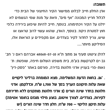
תשובה:
אדן החלון חייב לבלוט ממישור הקיר החיצוני של הבית כדי
לכלול חריץ המכונה "אף מים", וזאת על מנת שמי הגשמים לא
יזלגו על הקיר ויכתימוהו. בנוסף, חייב להיות שיפוע בירידה כלפי
חוץ למטרת ניקוז. בנוסף, האדן, שהוא עשוי לרוב טראצו או
שיש, צריך לחדור לקיר בצדדים. אם מקפידים ע הוראות אלו,
הסיליקון מיותר….
להלן ציטוט סעיף 26 מתוך ת"א 48068-07-10 אברהם ראם נ' חב'
גב-ים לקרקעות בע"מ, בית משפט השלום חיפה, שופטת: ת'
נאות-פרי בעניין אדני חלונות בדירה, פורסם באתר "פסק-דין"
. "
26. בחוות הדעת המשלימה, מצא המומחה ברלינר ליקויים
שאת עלות תיקונם העריך בסך של 1,700 ש"ח, וכדלקמן: אדני
חלונות בחדר שינה הורים (2 אדני חלונות מותקנים ללא חדירתם
לקירות, בצדדים. לצורך איטום, בוצע מילוי מוגזם בחומר אטימה)
עלות תיקון הליקוי – 700 ש"ח; חלון חדר שינה הורים (יש