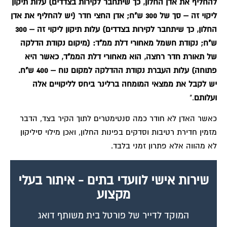
להחליף את אדן החלון, כך שיתחבר לקירות בצדדים) עלות תיקון
ליקוי זה – סך של 300 ש"ח; אדן החצי חדר (יש להחליף את אדן
החלון, כך שיתחבר לקירות בצדדים) עלות תיקון ליקוי זה – 300
ש"ח; נקודת חשמל מאחורי דלת ממ"ד: (מיקום נקודת הדלקה
של תאורת חדר רחצה, הוא מאחורי דלת הממ"ד, כאשר היא
פתוחה) עלות העברת נקודת ההדלקה למקום נוח – 400 ש"ח.
יש לקבל את ממצאי המומחה ברלינר ביחס לליקויים אלה
ועלותם
."
כאשר האדן לא חודר כמה סנטימטרים לתוך הקיר בצד, הדבר
מזמין חדירת רטיבות וסדקים בפינות החלון, ואכן מילוי סיליקון
לא מהווה אלא פתרון זמני בלבד.
שירות אישי לוועדי בתים - איתור בעלי
מקצוע
המוקד לדייר של פורטל בית משותף דואג